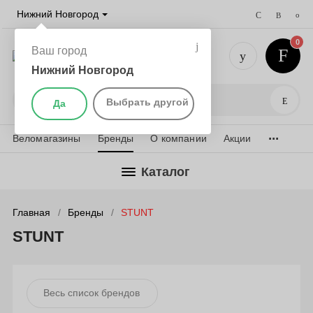
Нижний Новгород
0
Ваш город
Нижний Новгород
+7 (831) 
Поис
Выбрать другой
Да
...
Веломагазины
Бренды
О компании
Акции
Каталог
Главная
Бренды
STUNT
STUNT
Весь список брендов