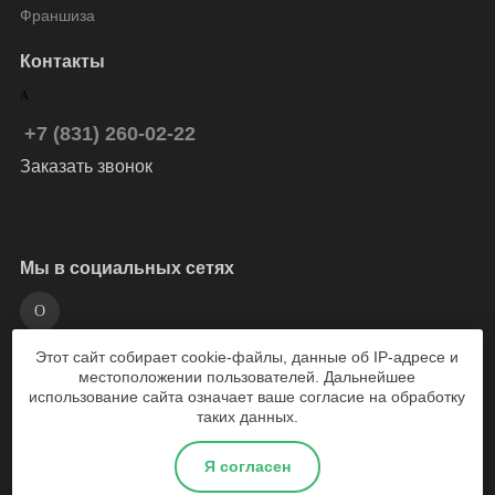
Франшиза
Контакты
+7 (831) 260-02-22
Заказать звонок
Мы в социальных сетях
Этот сайт собирает cookie-файлы, данные об IP-адресе и
разработка сайта Weboil
местоположении пользователей. Дальнейшее
использование сайта означает ваше согласие на обработку
таких данных.
2026 © Веломарка - магазин велосипедов Нижний Новгород
Я согласен
Политика конфиденциальности