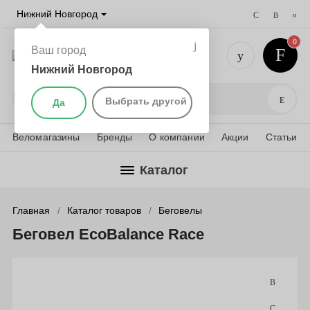
Нижний Новгород
0
Ваш город
Нижний Новгород
+7 (831) 
Поис
Выбрать другой
Да
Веломагазины
Бренды
О компании
Акции
Статьи
Каталог
Главная
Каталог товаров
Беговелы
Беговел EcoBalance Race