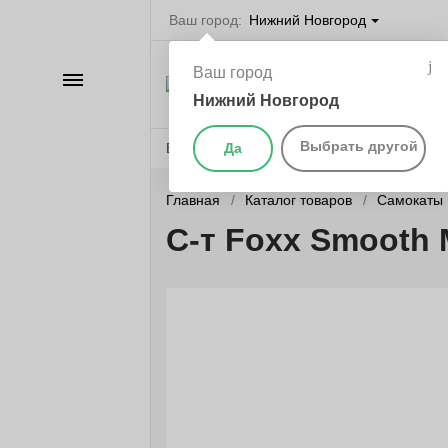
Ваш город:
Нижний Новгород
Велосипеды в
Ваш город
Нижнем Новгоро
Каталог
самокаты, бегов
Нижний Новгород
запчасти
Выбрать другой
Веломагазины
Да
Бренды
О компании
Главная
Каталог товаров
Самокаты
С-т Foxx Smooth 