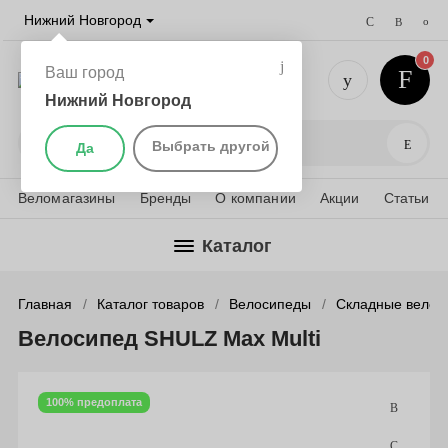
Нижний Новгород
0
Ваш город
Нижний Новгород
+7 (831) 
Поис
Выбрать другой
Да
Веломагазины
Бренды
О компании
Акции
Статьи
Каталог
Главная
Каталог товаров
Велосипеды
Складные велос
Велосипед SHULZ Max Multi
100% предоплата