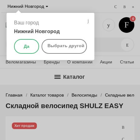
Нижний Новгород
0
Ваш город
Нижний Новгород
+7 (831) 
Поис
Выбрать другой
Да
Веломагазины
Бренды
О компании
Акции
Статьи
Каталог
Главная
Каталог товаров
Велосипеды
Складные велос
Складной велосипед SHULZ EASY
Хит продаж