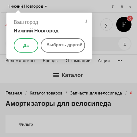
Нижний Новгород
0
Ваш город
Нижний Новгород
+7 (831) 
Поис
Выбрать другой
Да
...
Веломагазины
Бренды
О компании
Акции
Каталог
Главная
Каталог товаров
Запчасти для велосипеда
Амо
Амортизаторы для велосипеда
Фильтр