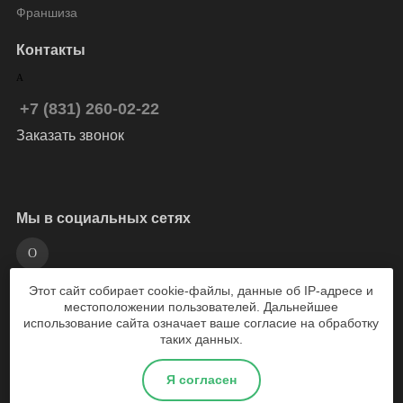
Франшиза
Контакты
+7 (831) 260-02-22
Заказать звонок
Мы в социальных сетях
Этот сайт собирает cookie-файлы, данные об IP-адресе и
разработка сайта Weboil
местоположении пользователей. Дальнейшее
использование сайта означает ваше согласие на обработку
таких данных.
2026 © Веломарка - магазин велосипедов Нижний Новгород
Я согласен
Политика конфиденциальности